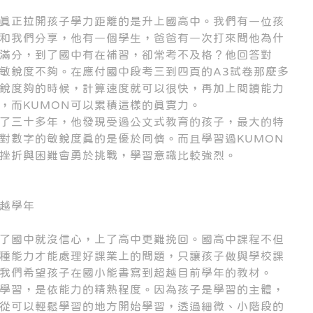
真正拉開孩子學力距離的是升上國高中。我們有一位孩
和我們分享，他有一個學生，爸爸有一次打來問他為什
滿分，到了國中有在補習，卻常考不及格？他回答對
敏銳度不夠。在應付國中段考三到四頁的A3試卷那麼多
銳度夠的時候，計算速度就可以很快，再加上閱讀能力
，而KUMON可以累積這樣的真實力。
了三十多年，他發現受過公文式教育的孩子，最大的特
對數字的敏銳度真的是優於同儕。而且學習過KUMON
挫折與困難會勇於挑戰，學習意識比較強烈。
越學年
了國中就沒信心，上了高中更難挽回。國高中課程不但
種能力才能處理好課業上的問題，只讓孩子做與學校課
我們希望孩子在國小能書寫到超越目前學年的教材。
學習，是依能力的精熟程度。因為孩子是學習的主體，
從可以輕鬆學習的地方開始學習，透過細微、小階段的