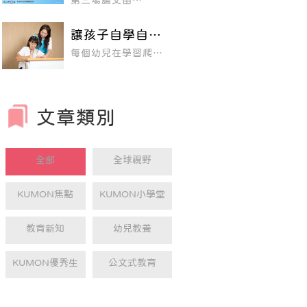
第三場論文由
習」，甚至「終身學
肯定的成就感，
KUMON 鳳山五甲瑞
習」，已經成為世界
自然就會更有信
隆教室 的巫淑媓老師
各國教育 積極努力的
壓軸登場，主題為
心、更願意接受
方向。
讓孩子自學自習
「以新國語AIAII、
挑戰。
的法寶— 小階段
BIBII的推出，省思
每個幼兒在學習爬樓
7A～2A的輔導～提
前進的教材，循
梯時，都是一小階、
升學生的學習成效和
序漸進突破學習
一小階慢慢地練習、
自學能力～」
慢慢地進步，如果一
限制
下子挑戰太高的台
階，不只容易跌倒和
受傷，甚至很可能會
文章類別
退縮不前，害怕再去
嘗試。KUMON認為
孩子的學習也是同樣
的道理，如果一下子
挑戰難度太高的內
全部
全球視野
容，孩子很容易產生
挫折與抗拒，久而久
之不僅會放棄學習，
KUMON焦點
KUMON小學堂
還會喪失自信心，那
就得不償失了。
教育新知
幼兒教養
KUMON優秀生
公文式教育