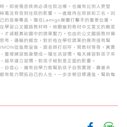
時，即使罹患疾病必須住院治療，也擁有比別人更堅
絲毫沒有受到住院的影響，一直維持在班排前三名。因
己的音樂專長，擔任Lamigo樂團打擊手的重要位置。
在學習公文國語教材時，她觀察到教材中文言文的難度
，才減輕其祐國中的課業壓力。也由於公文國語教材偏
思考、邏輯的概念，對於他在學校課業的應用很有幫
UMON從進教室後、跟老師打招呼、寫教材等等，其實
、重複練習就會變成一種生活習慣。每天練習對孩子來
，越早建立習慣，對孩子絕對是正面的影響。
、自信心、擁有自學力能幫助孩子自我實現、奠基未
子都有能力開拓自己的人生，一步步朝目標邁進，幫助每