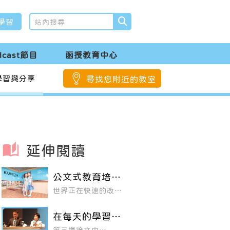
學習
dcast節目
函授教育中心
學習與分享
尋找您附近的教室
延伸閱讀
公文式教育培養
孩子以自學自
世界正在快速的改
習、超越學年
變，孩子未來將要面
對的世界，我們誰也
無法預料。因此，如
在每天的學習過
何培 養孩子從「被
程中不斷獲得被
教」到可以「自我學