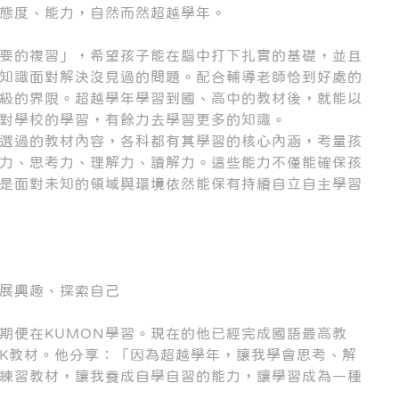
態度、能力，自然而然超越學年。
必要的複習」，希望孩子能在腦中打下扎實的基礎，並且
知識面對解決沒見過的問題。配合輔導老師恰到好處的
級的界限。超越學年學習到國、高中的教材後，就能以
對學校的學習，有餘力去學習更多的知識。
選過的教材內容，各科都有其學習的核心內涵，考量孩
力、思考力、理解力、讀解力。這些能力不僅能確保孩
是面對未知的領域與環境依然能保有持續自立自主學習
展興趣、探索自己
期便在KUMON學習。現在的他已經完成國語最高教
K教材。他分享：「因為超越學年，讓我學會思考、解
練習教材，讓我養成自學自習的能力，讓學習成為一種