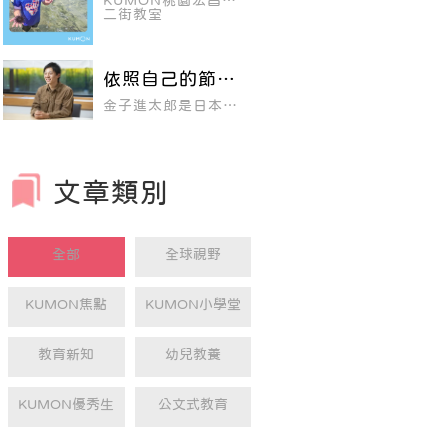
KUMON桃園宏昌十
法，最後，父親決定
展更出色！
二街教室
親手為兒子編寫教
優秀生 黃楷傑分享
材。這位父親就是
KUMON公文式教育
的創辦人，公文公
（1914〜1995）。
依照自己的節
奏，逐步前往夢
金子進太郎是日本四
想的未來
季劇團的演員，目前
正參與長期上演的音
樂劇《獅子王》。從
小就喜歡演戲的他，
2007年進入公文國
文章類別
際學園，並由於高中
時深深受到四季劇團
音樂劇《美女與野
獸》的吸引，因而決
定在大學畢業後加入
全部
全球視野
四季劇團。
KUMON焦點
KUMON小學堂
教育新知
幼兒教養
KUMON優秀生
公文式教育