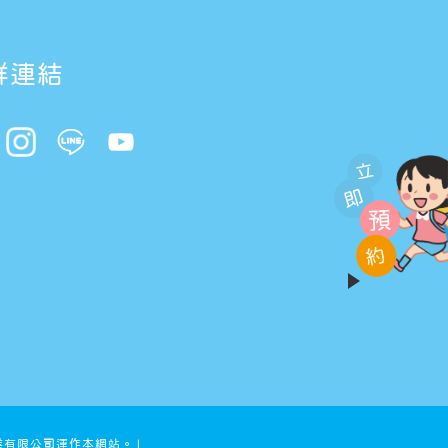
群連結
立
即
預
約
業有限公司運作本網站。」