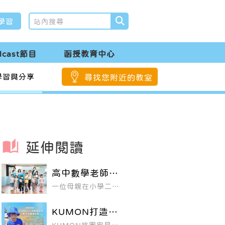
學習
dcast節目
函授教育中心
學習與分享
尋找您附近的教室
延伸閱讀
高中數學老師老
爸vs.小二兒子
一位母親在小學二年
——KUMON教
級兒子的褲子口袋
育的起源
中，發現了一張成績
不理想的數學考卷，
KUMON打造數
於是要求身為高中數
國雙強，多元發
學老師的父親想想辦