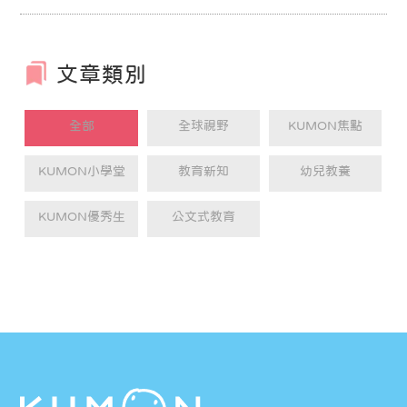
鎮，確實偏鄉小朋友在學習成效上可能無法
與都市學生比，原因當然有很多值得探討，
不過許多人可能都忽略學生的聲音，也就是
學生缺乏學習動力的問題。
文章類別
全部
全球視野
KUMON焦點
KUMON小學堂
教育新知
幼兒教養
KUMON優秀生
公文式教育