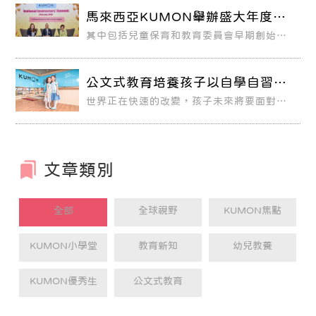
標，都按照傅美慧老師的安排，很快地便超
馬來西亞KUMON舉辦盛大年度會
越目前的學年進度。
議 找到發掘孩子潛力的小秘訣
其中包括兒童保育和教育委員會早期創始會
長 Dr Chiam、吉隆坡兒童心理學家
Katyana Azman女士，以及馬來西亞
KUMON總經理Yosuke Sugawa先生。 圓
桌會議中討論了幫助兒童充分發揮潛力所需
公文式教育培養孩子以自學自習、
的關鍵因素，特別是在日常生活方面。
超越學年
世界正在快速的改變，孩子未來將要面對的
世界，我們誰也無法預料。因此，如何培 養
孩子從「被教」到可以「自我學習」，甚至
「終身學習」，已經成為世界各國教育 積極
努力的方向。
文章類別
全部
全球視野
KUMON焦點
KUMON小學堂
教育新知
幼兒教養
KUMON優秀生
公文式教育