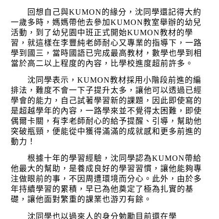
　　回想自己與KUMON的緣分，沈同學還記得大約
一歲多時，媽媽帶他去參加KUMON教室舉辦的幼兒
活動，到了幼兒園中班正式開始KUMON教材的學
習，就這樣在李豐純老師耐心又專業的指導下，一路
學到國三，當時國語已完成最高教材，數學也學到相
當於高二以上程度的內容，比學校進度超前許多。
　　沈同學表示，KUMON教材採用小階段前進的編
排法，難度不會一下子提升太多，讓他可以透過已經
學會的能力，自己試著學習新的課題，因此即使寫的
是超越學年的內容，一路學來並不覺得太困難，即使
偶爾卡關，有李老師耐心的給予提醒、引導，幫助他
突破瓶頸，便能從中獲得滿滿的成就感和更多前進的
動力！
　　根據十年的學習經驗，沈同學認為KUMON帶給
他最大的幫助，是養成良好的學習習慣，讓他能夠專
注做眼前的事，不因周遭環境而分心。此外，由於多
年持續學習的累積，早已為他奠定了極為扎實的基
礎，讓他面對繁重的課業也游刃有餘。
　　沈同學也以過來人的身分勉勵目前還在學