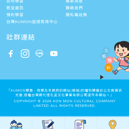
如何學習
最新消息
教室資訊
聯絡我們
預約學習
隱私權政策
台灣KUMON函授教育中心
社群連結
立
即
預
約
「KUMON標徵、商標及本網頁的網址(網域)的權利歸屬於公文教育研
究會;授權台灣總代理孔孟文化事業有限公司運作本網站。」
COPYRIGHT © 2026 KON MON CULTURAL COMPANY
LIMITED ALL RIGHTS RESERVED.